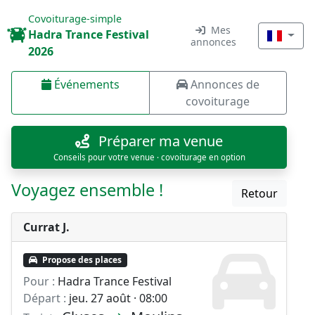
Covoiturage-simple
Mes
Hadra Trance Festival
annonces
2026
Événements
Annonces de
covoiturage
Préparer ma venue
Conseils pour votre venue · covoiturage en option
Voyagez ensemble !
Retour
Currat J.
Propose des places
Pour :
Hadra Trance Festival
Départ :
jeu. 27 août · 08:00