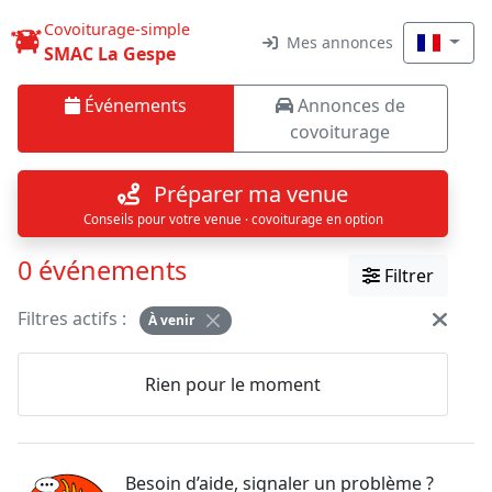
Covoiturage-simple
Mes annonces
SMAC La Gespe
Événements
Annonces de
covoiturage
Préparer ma venue
Conseils pour votre venue · covoiturage en option
0 événements
Filtrer
Filtres actifs :
À venir
Rien pour le moment
Besoin d’aide, signaler un problème ?