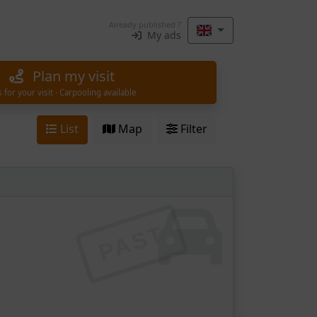
Already published ?
My ads
Plan my visit
s for your visit · Carpooling available
List
Map
Filter
PAST