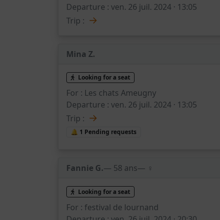
Departure :
ven. 26 juil. 2024 · 13:05
→
Trip :
Mina Z.
Looking for a seat
For :
Les chats Ameugny
Departure :
ven. 26 juil. 2024 · 13:05
→
Trip :
🔔 1 Pending requests
Fannie G.
— 58 ans
— ♀️
Looking for a seat
For :
festival de lournand
Departure :
ven. 26 juil. 2024 · 20:30