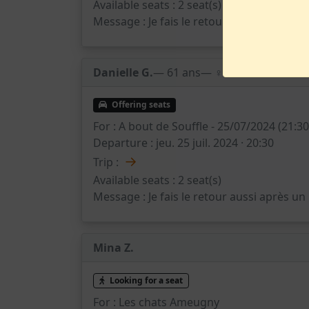
Available seats :
2 seat(s)
Message :
Je fais le retour aussi après u
Danielle G.
— 61 ans
— ♀️
Offering seats
For :
A bout de Souffle - 25/07/2024 (21:3
Departure :
jeu. 25 juil. 2024 · 20:30
→
Trip :
Available seats :
2 seat(s)
Message :
Je fais le retour aussi après u
Mina Z.
Looking for a seat
For :
Les chats Ameugny