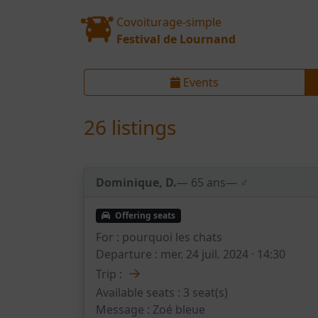
Covoiturage-simple
Festival de Lournand
Events
26 listings
Dominique, D.
— 65 ans
— ♂️
Offering seats
For :
pourquoi les chats
Departure :
mer. 24 juil. 2024 · 14:30
→
Trip :
Available seats :
3 seat(s)
Message :
Zoé bleue