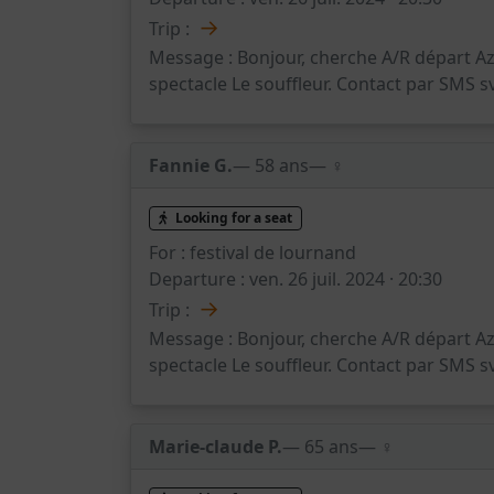
→
Trip :
Message :
Bonjour, cherche A/R départ A
spectacle Le souffleur. Contact par SMS s
Fannie G.
— 58 ans
— ♀️
Looking for a seat
For :
festival de lournand
Departure :
ven. 26 juil. 2024 · 20:30
→
Trip :
Message :
Bonjour, cherche A/R départ A
spectacle Le souffleur. Contact par SMS s
Marie-claude P.
— 65 ans
— ♀️