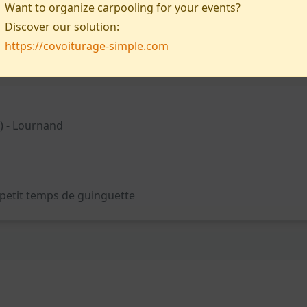
Want to organize carpooling for your events?
n petit temps de guinguette
Discover our solution:
https://covoiturage-simple.com
0) - Lournand
n petit temps de guinguette