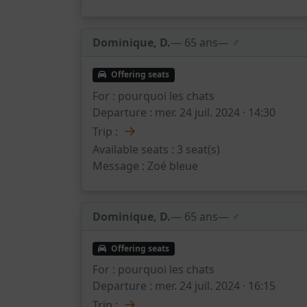
Dominique, D.
— 65 ans
— ♂️
Offering seats
For :
pourquoi les chats
Departure :
mer. 24 juil. 2024 · 14:30
→
Trip :
Available seats :
3 seat(s)
Message :
Zoé bleue
Dominique, D.
— 65 ans
— ♂️
Offering seats
For :
pourquoi les chats
Departure :
mer. 24 juil. 2024 · 16:15
→
Trip :