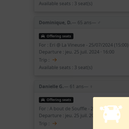
Available seats :
3 seat(s)
Dominique, D.
— 65 ans
— ♂️
Offering seats
For :
Eri @ La Vineuse - 25/07/2024 (15:00)
Departure :
jeu. 25 juil. 2024 · 16:00
→
Trip :
Available seats :
3 seat(s)
Danielle G.
— 61 ans
— ♀️
Offering seats
For :
A bout de Souffle - 25/07/2024 (21:3
Departure :
jeu. 25 juil. 2024 · 20:30
→
Trip :