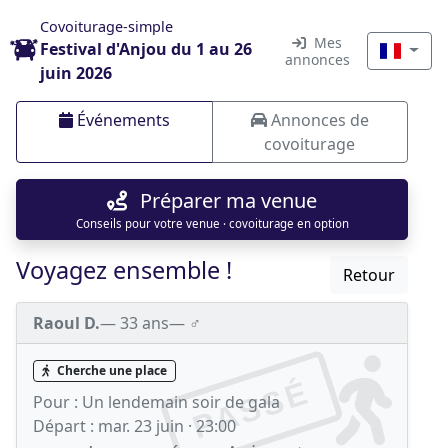
Covoiturage-simple
Mes
Festival d'Anjou du 1 au 26
annonces
juin 2026
Événements
Annonces de
covoiturage
Préparer ma venue
Conseils pour votre venue · covoiturage en option
Voyagez ensemble !
Retour
Raoul D.
— 33 ans
— ♂️
Cherche une place
PASSÉ
Pour :
Un lendemain soir de gala
Départ :
mar. 23 juin · 23:00