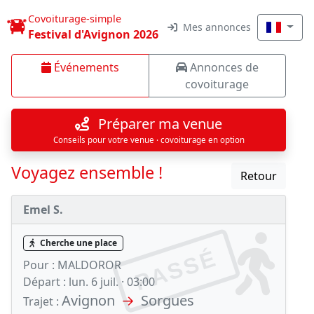
Covoiturage-simple
Mes annonces
Festival d'Avignon 2026
Événements
Annonces de
covoiturage
Préparer ma venue
Conseils pour votre venue · covoiturage en option
Voyagez ensemble !
Retour
Emel S.
Cherche une place
PASSÉ
Pour :
MALDOROR
Départ :
lun. 6 juil. · 03:00
Avignon
→
Sorgues
Trajet :