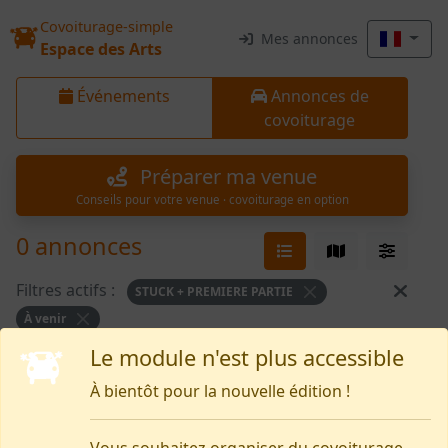
Covoiturage-simple
Mes annonces
Espace des Arts
Événements
Annonces de
covoiturage
Préparer ma venue
Conseils pour votre venue · covoiturage en option
0 annonces
Filtres actifs :
STUCK + PREMIERE PARTIE
À venir
Le module n'est plus accessible
Rien pour le moment
À bientôt pour la nouvelle édition !