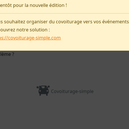
Pas d'annonce pour le moment !
ientôt pour la nouvelle édition !
Préparer ma venue
s souhaitez organiser du covoiturage vers vos événements
ouvrez notre solution :
ps://covoiturage-simple.com
blème ?
Covoiturage-simple