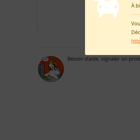
À b
Vou
Déc
htt
Besoin d’aide, signaler un pro