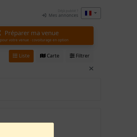
Déjà publié ?
Mes annonces
Préparer ma venue
 pour votre venue · covoiturage en option
Liste
Carte
Filtrer