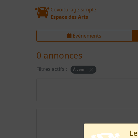
Covoiturage-simple
Espace des Arts
Événements
0 annonces
Filtres actifs :
À venir
Le