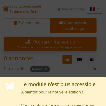
Covoiturage-simple
Mes annonces
Espace des Arts
Événements
Annonces de
covoiturage
Préparer ma venue
Conseils pour votre venue · covoiturage en option
0 annonces
Filtres actifs :
À venir
Rien pour le moment
Le module n'est plus accessible
À bientôt pour la nouvelle édition !
Vous souhaitez organiser du covoiturage