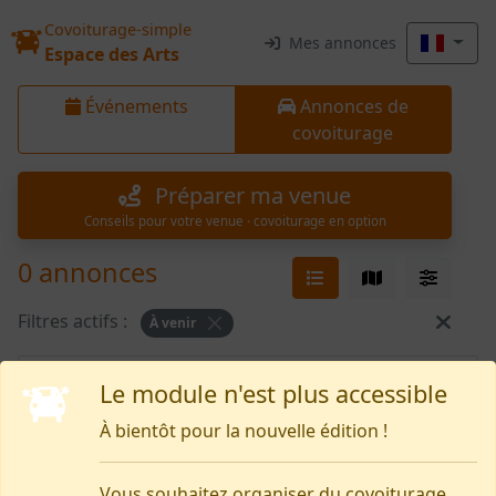
Covoiturage-simple
Mes annonces
Espace des Arts
Événements
Annonces de
covoiturage
Préparer ma venue
Conseils pour votre venue · covoiturage en option
0 annonces
Filtres actifs :
À venir
Rien pour le moment
Le module n'est plus accessible
À bientôt pour la nouvelle édition !
Vous souhaitez organiser du covoiturage