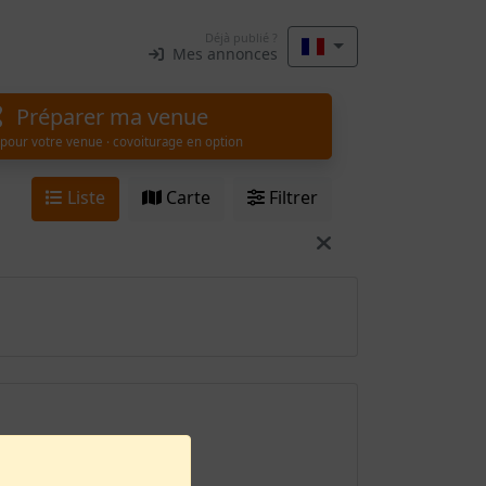
Déjà publié ?
Mes annonces
Préparer ma venue
 pour votre venue · covoiturage en option
Liste
Carte
Filtrer