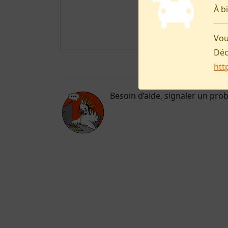
À b
Vou
Déc
htt
Besoin d’aide, signaler un pro