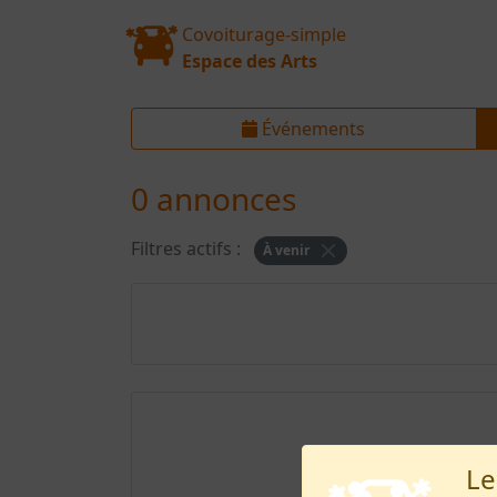
Covoiturage-simple
Espace des Arts
Événements
0 annonces
Filtres actifs :
À venir
Le