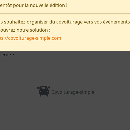
Pas d'annonce pour le moment !
ientôt pour la nouvelle édition !
Préparer ma venue
s souhaitez organiser du covoiturage vers vos événements
ouvrez notre solution :
ps://covoiturage-simple.com
blème ?
Covoiturage-simple