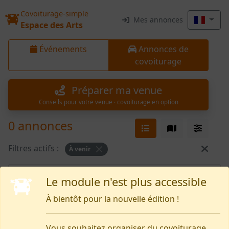
Covoiturage-simple
Mes annonces
Espace des Arts
Événements
Annonces de
covoiturage
Préparer ma venue
Conseils pour votre venue · covoiturage en option
0 annonces
Filtres actifs :
À venir
Rien pour le moment
Le module n'est plus accessible
À bientôt pour la nouvelle édition !
Vous souhaitez organiser du covoiturage