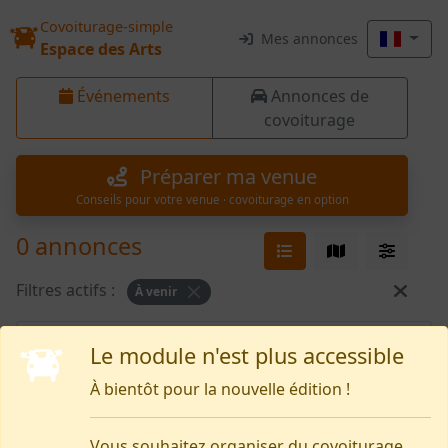
Covoiturage-simple
Mes annonces
Espace des Arts
Événements
Annonces de
covoiturage
Préparer ma venue
Conseils pour votre venue · covoiturage en option
0 annonces
Filtres actifs :
À venir
Rien pour le moment
Le module n'est plus accessible
À bientôt pour la nouvelle édition !
Vous souhaitez organiser du covoiturage