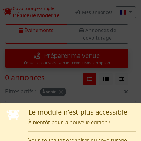
Covoiturage-simple
Mes annonces
L'Épicerie Moderne
Événements
Annonces de
covoiturage
Préparer ma venue
Conseils pour votre venue · covoiturage en option
0 annonces
Filtres actifs :
À venir
Rien pour le moment
Le module n'est plus accessible
À bientôt pour la nouvelle édition !
Vous souhaitez organiser du covoiturage