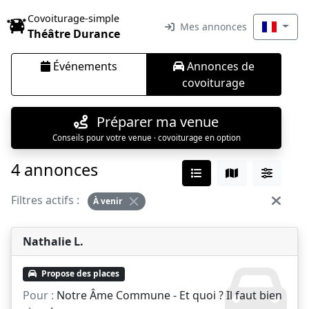
Covoiturage-simple
Mes annonces
Théâtre Durance
Événements
Annonces de
covoiturage
Préparer ma venue
Conseils pour votre venue · covoiturage en option
4 annonces
Filtres actifs :
À venir
Nathalie L.
Propose des places
Pour :
Notre Âme Commune - Et quoi ? Il faut bien