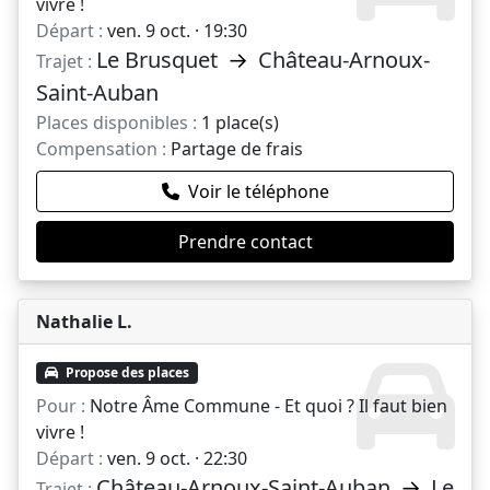
vivre !
Départ :
ven. 9 oct. · 19:30
Le Brusquet
→
Château-Arnoux-
Trajet :
Saint-Auban
Places disponibles :
1 place(s)
Compensation :
Partage de frais
Voir le téléphone
Prendre contact
Nathalie L.
Propose des places
Pour :
Notre Âme Commune - Et quoi ? Il faut bien
vivre !
Départ :
ven. 9 oct. · 22:30
Château-Arnoux-Saint-Auban
→
Le
Trajet :