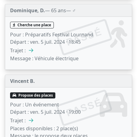
Dominique, D.
— 65 ans
— ♂️
Cherche une place
PASSÉ
Pour :
Préparatifs Festival Lournand
Départ :
ven. 5 juil. 2024 · 18:45
→
Trajet :
Message :
Véhicule électrique
Vincent B.
Propose des places
PASSÉ
Pour :
Un événement
Départ :
ven. 5 juil. 2024 · 19:00
→
Trajet :
Places disponibles :
2 place(s)
Message :
Je propose deux places