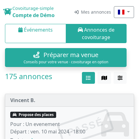
Covoiturage-simple
Mes annonces
Compte de Démo
Événements
Annonces de
covoiturage
Préparer ma venue
Conseils pour votre venue · covoiturage en option
175 annonces
Vincent B.
Propose des places
PASSÉ
Pour :
Un evenement
Départ :
ven. 10 mai 2024 · 18:00