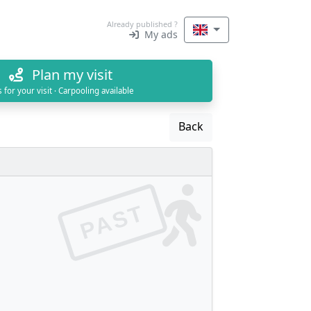
Already published ?
My ads
Plan my visit
s for your visit · Carpooling available
Back
PAST