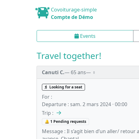
Covoiturage-simple
Compte de Démo
Events
Travel together!
Canuti C.
— 65 ans
— ♀️
Looking for a seat
For :
Departure :
sam. 2 mars 2024 · 00:00
→
Trip :
🔔 1 Pending requests
Message :
Il s’agit bien d’un aller/ retou
avance. Chantal