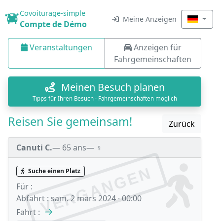
Covoiturage-simple
Meine Anzeigen
Compte de Démo
Veranstaltungen
Anzeigen für
Fahrgemeinschaften
Meinen Besuch planen
Tipps für Ihren Besuch · Fahrgemeinschaften möglich
Reisen Sie gemeinsam!
Zurück
Canuti C.
— 65 ans
— ♀️
VERGANGEN
Suche einen Platz
Für :
Abfahrt :
sam. 2 mars 2024 · 00:00
→
Fahrt :