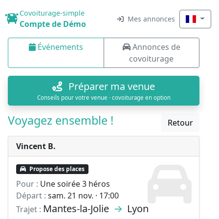
Covoiturage-simple
Mes annonces
Compte de Démo
Événements
Annonces de
covoiturage
Préparer ma venue
Conseils pour votre venue · covoiturage en option
Voyagez ensemble !
Retour
Vincent B.
Propose des places
Pour :
Une soirée 3 héros
Départ :
sam. 21 nov. · 17:00
Mantes-la-Jolie
→
Lyon
Trajet :