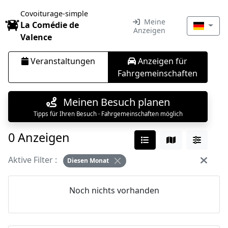
Covoiturage-simple
Meine
La Comédie de
Anzeigen
Valence
Veranstaltungen
Anzeigen für
Fahrgemeinschaften
Meinen Besuch planen
Tipps für Ihren Besuch · Fahrgemeinschaften möglich
0 Anzeigen
Aktive Filter :
Diesen Monat
Noch nichts vorhanden