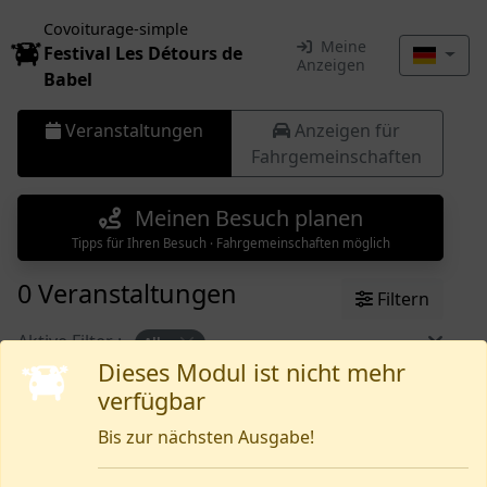
Covoiturage-simple
Meine
Festival Les Détours de
Anzeigen
Babel
Veranstaltungen
Anzeigen für
Fahrgemeinschaften
Meinen Besuch planen
Tipps für Ihren Besuch · Fahrgemeinschaften möglich
0 Veranstaltungen
Filtern
Aktive Filter :
Alle
Dieses Modul ist nicht mehr
verfügbar
Noch nichts vorhanden
Bis zur nächsten Ausgabe!