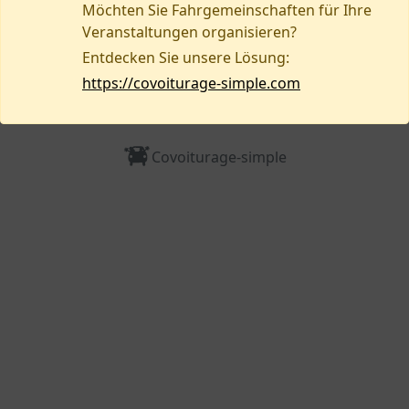
Möchten Sie Fahrgemeinschaften für Ihre
Brauchen Sie Hilfe oder möchten Sie ein
Veranstaltungen organisieren?
Problem melden?
Entdecken Sie unsere Lösung:
https://covoiturage-simple.com
Kontaktieren Sie uns
Covoiturage-simple