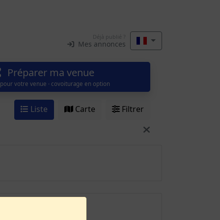
Déjà publié ?
Mes annonces
Préparer ma venue
 pour votre venue · covoiturage en option
Liste
Carte
Filtrer