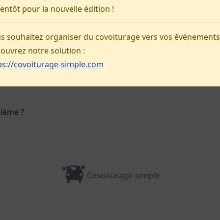
ientôt pour la nouvelle édition !
Pas d'annonce pour le moment !
s souhaitez organiser du covoiturage vers vos événements
Préparer ma venue
ouvrez notre solution :
ps://covoiturage-simple.com
blème ?
Covoiturage-simple