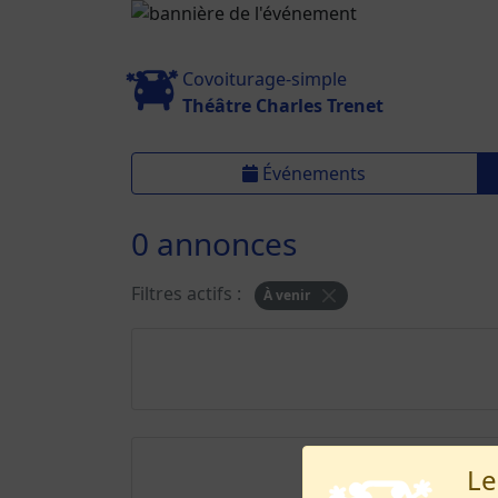
Covoiturage-simple
Théâtre Charles Trenet
Événements
0 annonces
Filtres actifs :
À venir
Le