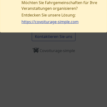
Möchten Sie Fahrgemeinschaften für Ihre
Veranstaltungen organisieren?
Brauchen Sie Hilfe oder möchten Sie ein
Entdecken Sie unsere Lösung:
Problem melden?
https://covoiturage-simple.com
Kontaktieren Sie uns
Covoiturage-simple