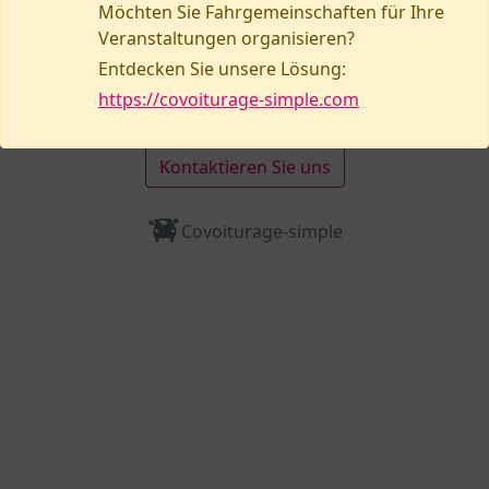
Möchten Sie Fahrgemeinschaften für Ihre
Veranstaltungen organisieren?
Brauchen Sie Hilfe oder möchten Sie ein
Entdecken Sie unsere Lösung:
Problem melden?
https://covoiturage-simple.com
Kontaktieren Sie uns
Covoiturage-simple