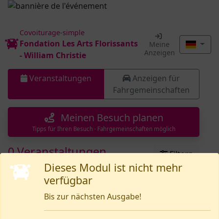
Covoiturage-simple
Fondation Les Arts Florissants
Meine
Anzeigen
- William Christie
Veranstaltungen
Anzeigen für
Fahrgemeinschaften
Meinen Besuch planen
Tipps für Ihren Besuch · Fahrgemeinschaften möglich
0 Veranstaltungen
Filtern
Dieses Modul ist nicht mehr
Aktive Filter :
Anstehend
verfügbar
Bis zur nächsten Ausgabe!
Noch nichts vorhanden